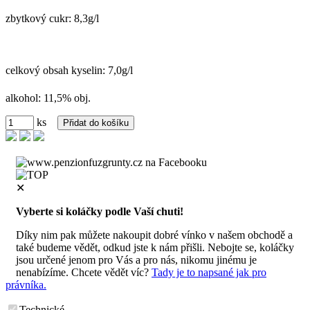
zbytkový cukr: 8,3g/l
celkový obsah kyselin: 7,0g/l
alkohol: 11,5% obj.
ks
✕
Vyberte si koláčky podle Vaší chuti!
Díky nim pak můžete nakoupit dobré vínko v našem obchodě a
také budeme vědět, odkud jste k nám přišli. Nebojte se, koláčky
jsou určené jenom pro Vás a pro nás, nikomu jinému je
nenabízíme. Chcete vědět víc?
Tady je to napsané jak pro
právníka.
Technické