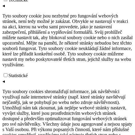
◂
Tyto soubory cookie jsou nezbytné pro fungování webových
stránek, není tedy možné je zakázat. Obvykle se nastavují v reakci
na akci, kterou na webu sami provedete, jako je nastavení
zabezpečení, přihlášení a vyplňování formulářů. Svůj prohlížeč
můžete nastavit tak, aby blokoval soubory cookie nebo o nich zasílal
upozornění. Mějte na paměti, že některé stránky nebudou bez těchto
souborů fungovat. Tyto soubory cookie neukládají žádné informace,
které lze přiřadit konkrétní osobě. Tyto soubory cookie můžeme
nastavit my nebo poskytovatelé třetích stran, jejichž služby na webu
využíváme.
Statistické
◂
Tyto soubory cookies shromažďují informace, jak návštěvníci
využívají naše internetové stránky (např. které stránky navštěvují
nejčastěji, jak se pohybují po webu nebo zdroje návštěvnosti).
Umožňují nám tak zkoumat, jak nejlépe webové stránky nastavit,
vyvíjet služby, které jsou prostřednictvím webových stránek
dostupné a především optimalizovat fungování webových stránek
pro své návštěvníky. Všechny údaje jsou agregované a nejsou spjaty
s Vaší osobou. Při výkonu popsaných činností, které nám příslušné
cookies umožňují, využíváme také nástroje třetích stran nebo s