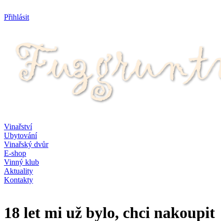
Přihlásit
Vinařství
Ubytování
Vinařský dvůr
E-shop
Vinný klub
Aktuality
Kontakty
18 let mi už bylo, chci nakoupit