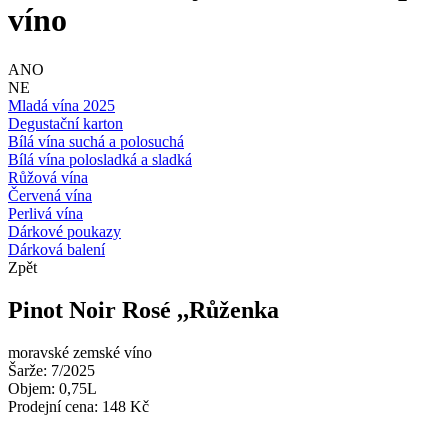
víno
ANO
NE
Mladá vína 2025
Degustační karton
Bílá vína suchá a polosuchá
Bílá vína polosladká a sladká
Růžová vína
Červená vína
Perlivá vína
Dárkové poukazy
Dárková balení
Zpět
Pinot Noir Rosé ,,Růženka
moravské zemské víno
Šarže: 7/2025
Objem: 0,75L
Prodejní cena: 148 Kč